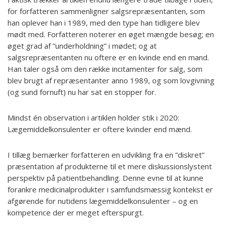
for forfatteren sammenligner salgsrepræsentanten, som
han oplever han i 1989, med den type han tidligere blev
mødt med. Forfatteren noterer en øget mængde besøg; en
øget grad af ”underholdning” i mødet; og at
salgsrepræsentanten nu oftere er en kvinde end en mand.
Han taler også om den række incitamenter for salg, som
blev brugt af repræsentanter anno 1989, og som lovgivning
(og sund fornuft) nu har sat en stopper for.
Mindst én observation i artiklen holder stik i 2020:
Lægemiddelkonsulenter er oftere kvinder end mænd.
I tillæg bemærker forfatteren en udvikling fra en ”diskret”
præsentation af produkterne til et mere diskussionslystent
perspektiv på patientbehandling. Denne evne til at kunne
forankre medicinalprodukter i samfundsmæssig kontekst er
afgørende for nutidens lægemiddelkonsulenter – og en
kompetence der er meget efterspurgt.