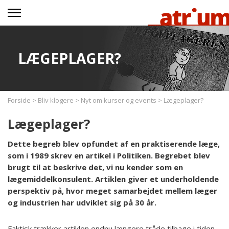
LÆGEPLAGER?
Forside
>
Bliv klogere
>
Nyt om kurser og events
>
Lægeplager?
Lægeplager?
Dette begreb blev opfundet af en praktiserende læge,
som i 1989 skrev en artikel i Politiken. Begrebet blev
brugt til at beskrive det, vi nu kender som en
lægemiddelkonsulent. Artiklen giver et underholdende
perspektiv på, hvor meget samarbejdet mellem læger
og industrien har udviklet sig på 30 år.
Faktisk trækker artiklen endnu længere tråde tilbage i tiden,