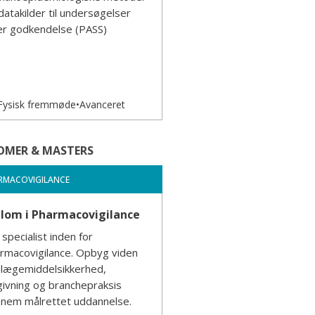
datakilder til undersøgelser
er godkendelse (PASS)
Fysisk fremmøde
•
Avanceret
OMER & MASTERS
RMACOVIGILANCE
plom i Pharmacovigilance
v specialist inden for
rmacovigilance. Opbyg viden
lægemiddelsikkerhed,
givning og branchepraksis
nem målrettet uddannelse.