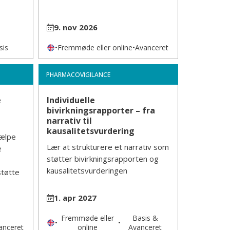
9. nov 2026
sis
•
Fremmøde eller online
•
Avanceret
PHARMACOVIGILANCE
e
Individuelle
bivirkningsrapporter – fra
narrativ til
kausalitetsvurdering
jælpe
Lær at strukturere et narrativ som
e
støtter bivirkningsrapporten og
kausalitetsvurderingen
støtte
1. apr 2027
Fremmøde eller
Basis &
•
•
anceret
online
Avanceret