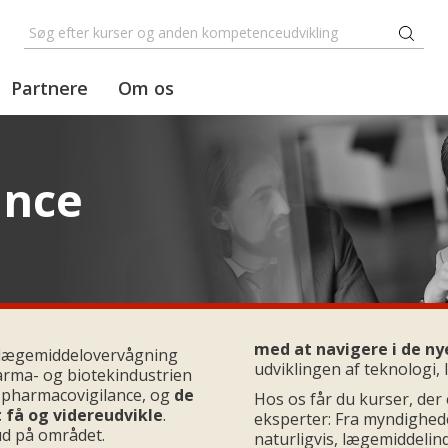
Partnere
Om os
ance
med at navigere i de n
d lægemiddelovervågning
udviklingen af teknologi,
farma- og biotekindustrien
 pharmacovigilance, og
de
Hos os får du kurser, der
 få og videreudvikle
.
eksperter: Fra myndighed
ud på området.
naturligvis, lægemiddelin