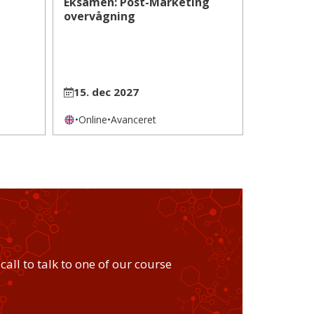
Eksamen: Post-Marketing
overvågning
15. dec 2027
•
Online
•
Avanceret
call to talk to one of our course