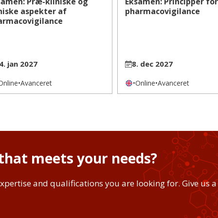
samen: Præ-kliniske og
Eksamen: Principper for
niske aspekter af
pharmacovigilance
armacovigilance
4. jan 2027
8. dec 2027
Online
•
Avanceret
•
Online
•
Avanceret
 that meets your needs?
xpertise and qualifications you are looking for. Give us a 