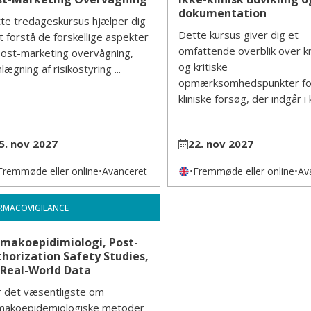
dokumentation
te tredageskursus hjælper dig
Dette kursus giver dig et
 at forstå de forskellige aspekter
omfattende overblik over k
post-marketing overvågning,
og kritiske
lægning af risikostyring ...
opmærksomhedspunkter for
kliniske forsøg, der indgår i kl
5. nov 2027
22. nov 2027
Fremmøde eller online
•
Avanceret
•
Fremmøde eller online
•
Av
RMACOVIGILANCE
rmakoepidimiologi, Post-
horization Safety Studies,
 Real-World Data
 det væsentligste om
makoepidemiologiske metoder