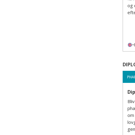
og 
eft
•
DIPL
PHA
Di
Bli
pha
om 
lov
gen