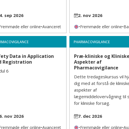
4. sep 2026
2. nov 2026
Fremmøde eller online
•
Avanceret
•
Fremmøde eller online
•
Ba
RMACOVIGILANCE
PHARMACOVIGILANCE
ety Data in Application
Præ-kliniske og Klinisk
d Registration
Aspekter af
Pharmacovigilance
ul 6
Dette tredageskursus vil h
dig med at forstå de klinisk
aspekter af
lægemiddelovervågning til 
for kliniske forsøg.
6. nov 2026
7. dec 2026
Fremmøde eller online
•
Avanceret
•
Fremmøde eller online
•
Av