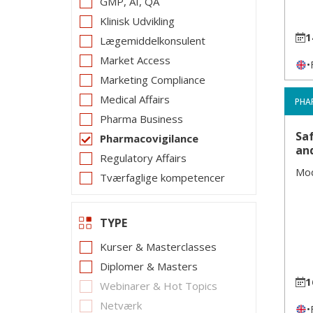
GMP, AI, QA
Klinisk Udvikling
1
Lægemiddelkonsulent
Market Access
•
Marketing Compliance
Medical Affairs
PHA
Pharma Business
Saf
Pharmacovigilance
an
Regulatory Affairs
Mod
Tværfaglige kompetencer
TYPE
Kurser & Masterclasses
Diplomer & Masters
1
Webinarer & Hot Topics
Netværk
•