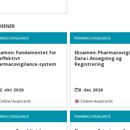
MENER
RMACOVIGILANCE
PHARMACOVIGILANCE
samen: Fundamentet for
Eksamen: Pharmacovigi
effektivt
Data i Ansøgning og
armacovigilance-system
Registrering
2. okt 2026
8. dec 2026
Online
•
Avanceret
•
Online
•
Avanceret
RMACOVIGILANCE
PHARMACOVIGILANCE