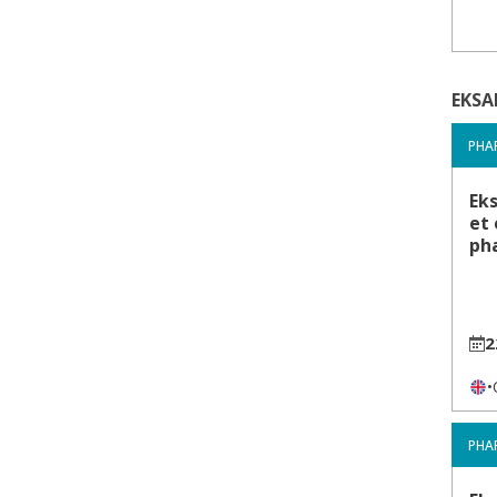
EKSA
PHA
Ek
et 
ph
2
•
PHA