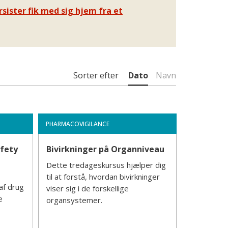
rsister fik med sig hjem fra et
Sorter efter
Dato
Navn
PHARMACOVIGILANCE
afety
Bivirkninger på Organniveau
Dette tredageskursus hjælper dig
til at forstå, hvordan bivirkninger
af drug
viser sig i de forskellige
e
organsystemer.