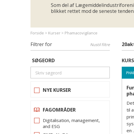
Som del af Lægemiddelindustriforeni
blikket rettet mod de seneste tende
Forside
>
Kurser
>
Phamacovigilance
Filtrer for
20
ak
Nustil filtre
SØGEORD
KURS
PHA
Fu
NYE KURSER
ph
Det
FAGOMRÅDER
til
pri
Digitalisation, management,
sys
and ESG
en ..