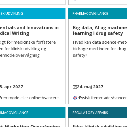
ISK UDVIKLING
PHARMACOVIGILANCE
entials and Innovations in
Big data, AI og machine
dical Writing
learning i drug safety
tigt for medicinske forfattere
Hvad kan data science-met
en for klinisk udvikling og
bidrage med inden for drug
emiddelovervågning
safety?
5. apr 2027
24. maj 2027
Fremmøde eller online
•
Avanceret
•
Fysisk fremmøde
•
Avancer
RMACOVIGILANCE
REGULATORY AFFAIRS
st-Marketing Overvågning
Ikke-klinisk udvikling o