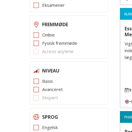
Eksamener
KLIN
FREMMØDE
Ess
Me
Online
Fysisk fremmøde
Vig
ind
Access anytime
læg
NIVEAU
Basis
Avanceret
1
Ekspert
•
SPROG
PHA
Engelsk
Po