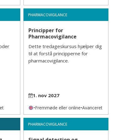
PHARMACOVIGILANCE
Principper for
Pharmacovigilance
oder
Dette tredageskursus hjælper dig
til at forstå principperne for
pharmacovigilance.
1. nov 2027
et
•
Fremmøde eller online
•
Avanceret
PHARMACOVIGILANCE
g
Signal detection og