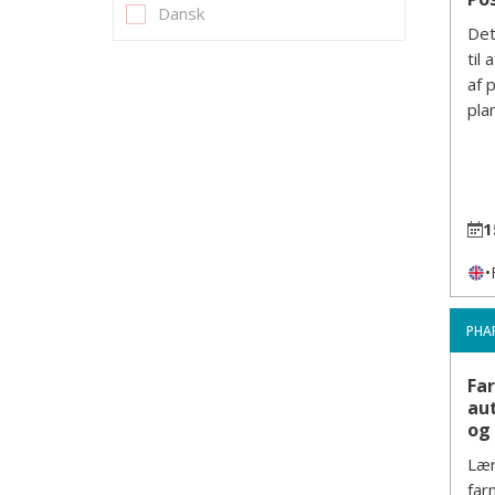
Dansk
Det
til
af 
plan
1
•
PHA
Fa
aut
og
Lær
far