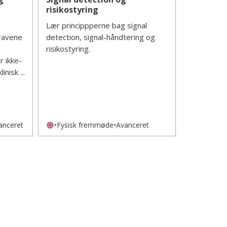
risikostyring
Lær princippperne bag signal
ravene
detection, signal-håndtering og
risikostyring.
 ikke-
inisk ...
anceret
•
Fysisk fremmøde
•
Avanceret