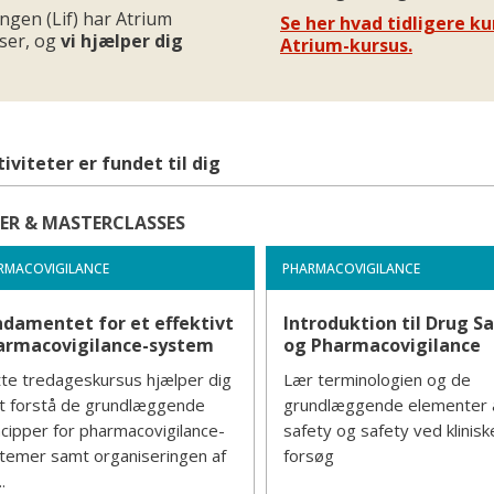
ngen (Lif) har Atrium
Se her hvad tidligere ku
nser, og
vi hjælper dig
Atrium-kursus.
tiviteter er fundet til dig
ER & MASTERCLASSES
RMACOVIGILANCE
PHARMACOVIGILANCE
ndamentet for et effektivt
Introduktion til Drug S
armacovigilance-system
og Pharmacovigilance
te tredageskursus hjælper dig
Lær terminologien og de
 at forstå de grundlæggende
grundlæggende elementer 
ncipper for pharmacovigilance-
safety og safety ved klinisk
temer samt organiseringen af
forsøg
.