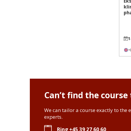
Ek
kli
ph
1
•
Can’t find the course
We can tailor a course exactly to the e
experts.
Ring +45 39 27 60 60