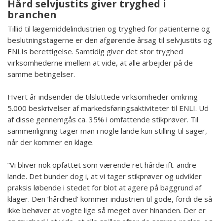
Hård selvjustits giver tryghed i
branchen
Tillid til lægemiddelindustrien og tryghed for patienterne og
beslutningstagerne er den afgørende årsag til selvjustits og
ENLIs berettigelse. Samtidig giver det stor tryghed
virksomhederne imellem at vide, at alle arbejder på de
samme betingelser.
Hvert år indsender de tilsluttede virksomheder omkring
5.000 beskrivelser af markedsføringsaktiviteter til ENLI. Ud
af disse gennemgås ca. 35% i omfattende stikprøver. Til
sammenligning tager man i nogle lande kun stilling til sager,
når der kommer en klage.
”Vi bliver nok opfattet som værende ret hårde ift. andre
lande. Det bunder dog i, at vi tager stikprøver og udvikler
praksis løbende i stedet for blot at agere på baggrund af
klager. Den ’hårdhed’ kommer industrien til gode, fordi de så
ikke behøver at vogte lige så meget over hinanden. Der er