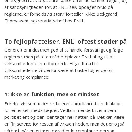
en tryghed i at vide, at alle spiller efter de samme regler, og
at sandsynligheden for, at ENLI selv opdager brud på
reglerne, er forholdsvis stor,” fortæller Rikke Bækgaard
Thomassen, sekretariatschef hos ENLI.
To fejlopfattelser, ENLI oftest støder på
Generelt er industrien god til at handle forsvarligt og følge
reglerne, men på to områder oplever ENLI af og til, at
virksomhederne er udfordrede. Et godt råd til
virksomhederne vil derfor være at huske følgende om
marketing compliance:
1: Ikke en funktion, men et mindset
Enkelte virksomheder reducerer compliance til en funktion
for en enkelt medarbejder. Vedkommende bliver intern
politibetjent og den, der tager nej-hatten på. Det kan være
en fin service for resten af virksomheden, men det er også
sårbart, når en erfaren og vidende compliance-person