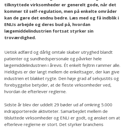
tilknyttede virksomheder er generelt gode, når det
kommer til self-regulation, men på enkelte områder
kan de gøre det endnu bedre. Læs med og få indblik i
ENLIs arbejde og deres bud på, hvordan
lægemiddelindustrien fortsat styrker sin
troværdighed.
Uetisk adfærd og dårlig omtale skaber utryghed blandt
patienter og sundhedspersonale og påvirker hele
lægemiddelindustrien i årevis. Ét enkelt fejltrin rammer alle.
Heldigvis er der langt mellem de enkeltsager, der kan give
industrien et blakket rygte. Den høje grad af selvjustits og
forebyggelse betyder, at de fleste virksomheder ved,
hvordan de efterlever reglerne.
Sidste år blev der uddelt 29 bøder ud af omkring 5.000
indrapporterede aktiviteter. Samarbejdet mellem de
tilsluttede virksomheder og ENLI er godt, og ønsket om at
efterleve reglerne er stort. Det styrker branchens