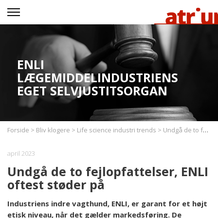
ENLI
LÆGEMIDDELINDUSTRIENS
EGET SELVJUSTITSORGAN
Forside
>
Bliv klogere
>
Life science industri trends
>
Undgå de to fejlopfattelser, ENLI oftest støder på
april 2023
Undgå de to fejlopfattelser, ENLI
oftest støder på
Industriens indre vagthund, ENLI, er garant for et højt
etisk niveau, når det gælder markedsføring. De