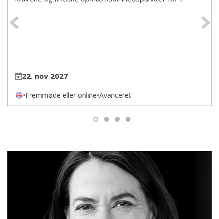
Previous
22. nov 2027
•
Fremmøde eller online
•
Avanceret
1
2
3
4