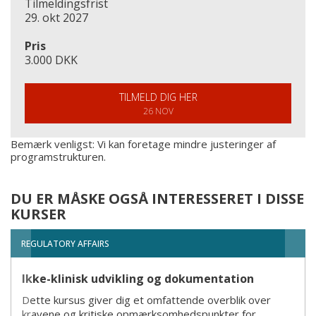
Tilmeldingsfrist
29. okt 2027
Pris
3.000 DKK
TILMELD DIG HER
26 NOV
Bemærk venligst: Vi kan foretage mindre justeringer af
programstrukturen.
DU ER MÅSKE OGSÅ INTERESSERET I DISSE
KURSER
REGULATORY AFFAIRS
Ikke-klinisk udvikling og dokumentation
Dette kursus giver dig et omfattende overblik over
kravene og kritiske opmærksomhedspunkter for ...