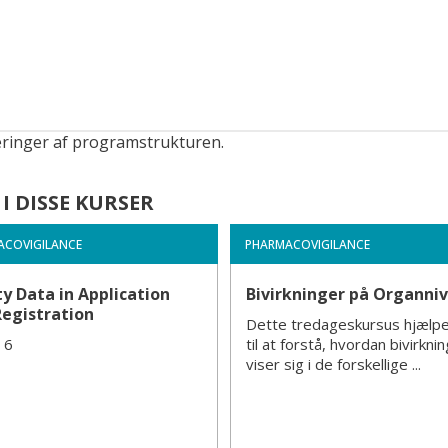
eringer af programstrukturen.
I DISSE KURSER
ACOVIGILANCE
PHARMACOVIGILANCE
y Data in Application
Bivirkninger på Organni
Registration
Dette tredageskursus hjælpe
 6
til at forstå, hvordan bivirkni
viser sig i de forskellige ...