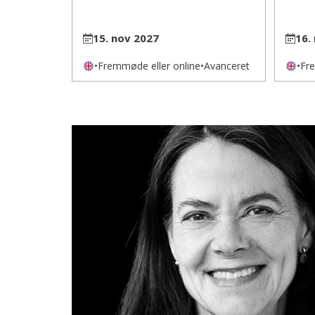
15. nov 2027
16.
•
Fremmøde eller online
•
Avanceret
•
Fre