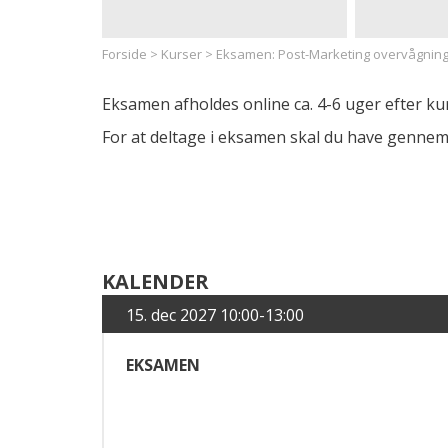
Forside
>
Kurser
>
Eksamen: Post-Marketing overvågnin
Eksamen afholdes online ca. 4-6 uger efter kur
For at deltage i eksamen skal du have gennem
KALENDER
15. dec 2027 10:00-13:00
EKSAMEN