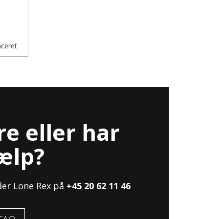
ceret
re eller har
ælp?
der Lone Rex på
+45 20 62 11 46