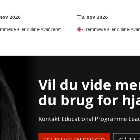
 nov 2026
9. nov 2026
mmøde eller online
•
Avanceret
•
Fremmøde eller online
•
Avan
Vil du vide me
du brug for hj
Kontakt Educational Programme Lea