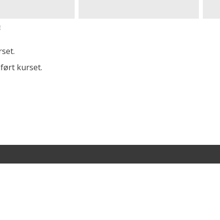
g
set.
ført kurset.