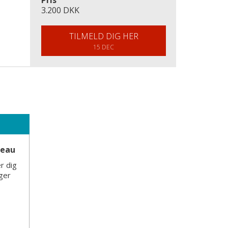
Pris
3.200 DKK
TILMELD DIG HER
15 DEC
veau
r dig
nger