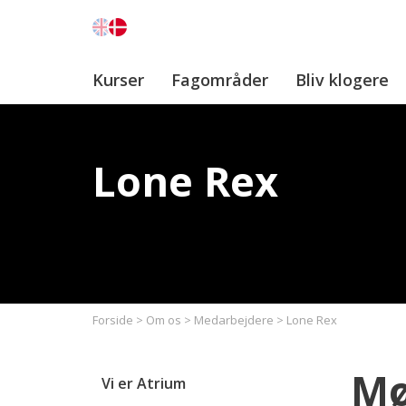
Kurser
Fagområder
Bliv klogere
Lone Rex
Forside
>
Om os
>
Medarbejdere
>
Lone Rex
Mø
Vi er Atrium