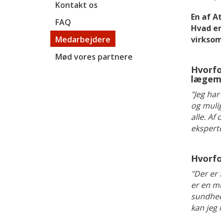
Kontakt os
En af A
FAQ
Hvad er
Medarbejdere
virksom
Mød vores partnere
Hvorfo
lægemi
"Jeg har
og mulig
alle. Af
eksperte
Hvorfo
"Der er 
er en mu
sundhed
kan jeg 