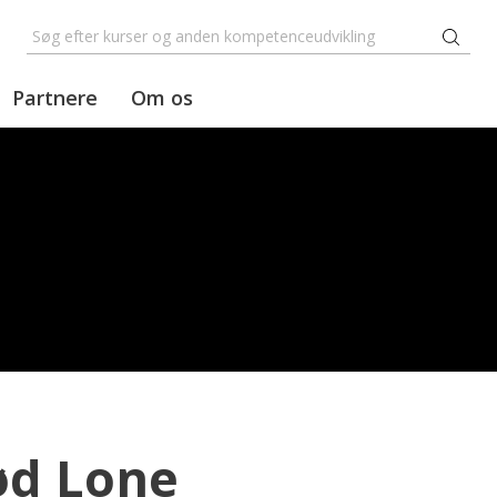
Partnere
Om os
d Lone