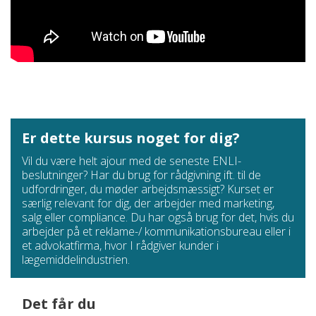
"Præsentationerne var klare og relevante
for folk, der
arbejder med markedsetik."
Christina Dyg, Market Ethics manager, AstraZeneca A/S
"Kurset gik grundigt igennem emnerne, og der var mange
gode spørgsmål.
Det er altid godt at være på kursus hos
Er dette kursus noget for dig?
Atrium.
"
Vil du være helt ajour med de seneste ENLI-
Ina Berger, Medical Operations Specialist Nordics, UCB
beslutninger? Har du brug for rådgivning ift. til de
Nordic A/S
udfordringer, du møder arbejdsmæssigt? Kurset er
særlig relevant for dig, der arbejder med marketing,
Keywords
salg eller compliance. Du har også brug for det, hvis du
Grænseområdet mellem reklame og information
arbejder på et reklame-/ kommunikationsbureau eller i
et advokatfirma, hvor I rådgiver kunder i
Lægemiddelreklamer
lægemiddelindustrien.
Konferencer, træning og seminarer for
sundhedsprofessionelle
Det får du
Møder og kommunikation med sundhedsprofessionelle