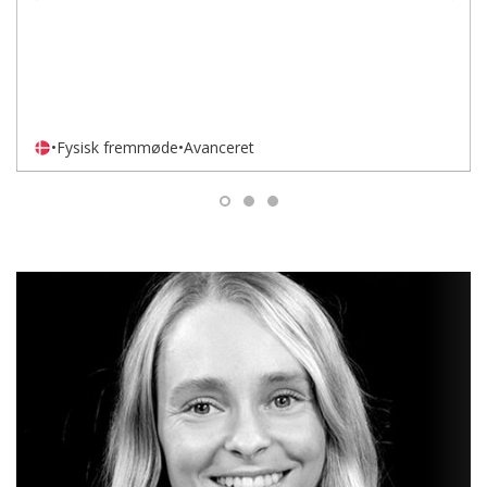
•
Fysisk fremmøde
•
Avanceret
1
2
3