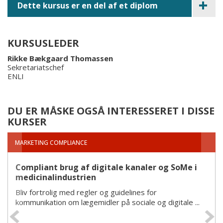
Dette kursus er en del af et diplom
KURSUSLEDER
Rikke Bækgaard Thomassen
Sekretariatschef
ENLI
DU ER MÅSKE OGSÅ INTERESSERET I DISSE
KURSER
MARKETING COMPLIANCE
M
Compliant brug af digitale kanaler og SoMe i
C
medicinalindustrien
F
Bliv fortrolig med regler og guidelines for
S
kommunikation om lægemidler på sociale og digitale ...
Previous