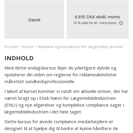
6.950 DKK ekskl. moms
Dansk
50 % rabat for off. institutioner
i
Forside
>
Kurser
>
Reklame og interaktion ifm. lægemidler (øvede)
INDHOLD
Med dette endagskursus føjer du yderligere dybde og
opdaterer din viden om reglerne for reklameaktiviteter
målrettet sundhedsprofessionelle.
I løbet af kurset kommer vi rundt om aktuelle emner, der har
været bragt op i Etisk Nævn for Lægemiddelindustrien
(ENLI) og nye afgørelser og komplekse compliance-sager i
lægemiddelindustrien i det hele taget.
Dette kursus for øvede compliance-medarbejdere er
designet til at hjælpe dig til bedre at kunne håndtere de