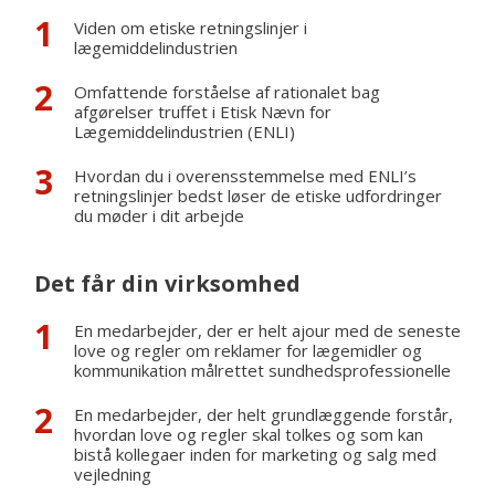
Viden om etiske retningslinjer i
lægemiddelindustrien
GEM INFORMATIONER TIL SENERE
Omfattende forståelse af rationalet bag
afgørelser truffet i Etisk Nævn for
Lægemiddelindustrien (ENLI)
Hvordan du i overensstemmelse med ENLI’s
retningslinjer bedst løser de etiske udfordringer
du møder i dit arbejde
Det får din virksomhed
En medarbejder, der er helt ajour med de seneste
love og regler om reklamer for lægemidler og
kommunikation målrettet sundhedsprofessionelle
En medarbejder, der helt grundlæggende forstår,
hvordan love og regler skal tolkes og som kan
bistå kollegaer inden for marketing og salg med
vejledning