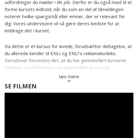
udfordringer du møder i dit job. Derfor er du også med til at
forme kursets indhold, når du som en del af tilmeldingen
noterer hvilke spørgsmål eller emner, der er relevant for
dig. Vores undervisere vil så gøre deres bedste for at
inddrage det i kurset.
Da dette er et kursus for øvede, forudsætter deltagelse, at
du allerede kender til ENLI og ENLI’s reklamekodeks.
Derudover forventes det, at du har gennemført kurserne
Reklame og information om lægemidler (basis) og
Interaktion med sundhedsprofessionelle (basis).
læs mere
SE FILMEN
Andre kursister siger
"Super-relevante emner præsenteret af kompetente
undervisere og ENLI - altså fra hestens egen mule.
Kunne
ikke have været bedre
."
Anna Schönwandt, Senior Regulatory Affaris Manager, M. Sc.
(Pharm), Sanofi