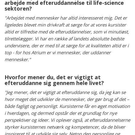
arbejde med efteruddannelse til life-science
sektoren?
"Arbejdet med mennesker har altid interesseret mig. Det er
ligeledes blevet min drivkraft at sørge for at vores kursister
altid er tilfredse med de efteruddannelser, som vi minutiøst,
tilrettelægger. Vi har en række af landets absolutte bedste
undervisere, der er med til at sørge for at kvaliteten altid er i
top - for hos Atrium er vi mennesker, der uddanner
mennesker."
Hvorfor mener du, det er vigtigt at
efteruddanne sig gennem hele livet?
"Jeg mener, det er vigtigt at efteruddanne sig, da jeg kan se
hvor meget det udvikler de mennesker, der gør brug af det –
både fagligt og personligt. Kursisterne får en øget motivation
i hverdagen, og dermed opstår der et grundlag for nye
perspektiver og ideer. Vi oplever også, at efteruddannelserne
styrker kursisternes netværk og kompetencer, da de bliver
inspireret til at udvikle sig selv. Netop den personlige og