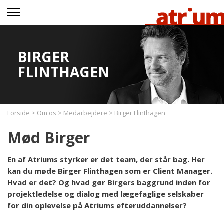
BIRGER
FLINTHAGEN
Forside
>
Om os
>
Medarbejdere
>
Birger Flinthagen
Mød Birger
En af Atriums styrker er det team, der står bag. Her
kan du møde Birger Flinthagen som er Client Manager.
Hvad er det? Og hvad gør Birgers baggrund inden for
projektledelse og dialog med lægefaglige selskaber
for din oplevelse på Atriums efteruddannelser?