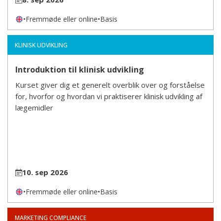
•
Fremmøde eller online
•
Basis
KLINISK UDVIKLING
Introduktion til klinisk udvikling
Kurset giver dig et generelt overblik over og forståelse
for, hvorfor og hvordan vi praktiserer klinisk udvikling af
lægemidler
10. sep 2026
•
Fremmøde eller online
•
Basis
MARKETING COMPLIANCE