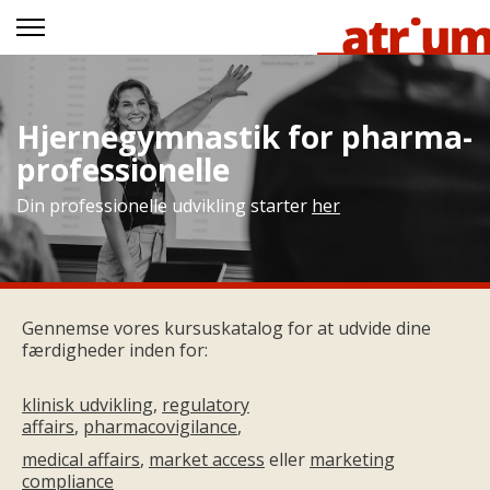
Hjernegymnastik for pharma-
professionelle
Din professionelle udvikling starter
her
Gennemse vores kursuskatalog for at udvide dine
færdigheder inden for:
klinisk udvikling
,
regulatory
affairs
,
pharmacovigilance
,
medical affairs
,
market access
eller
marketing
compliance