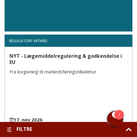
REGULATORY AFFAIRS
NYT - Lægemiddelregulering & godkendelse i
EU
Fra lovgivning til markedsføringstilladelse
17. nov 2026
FILTRE
•
Fremmøde eller online
•
Avanceret & Basis