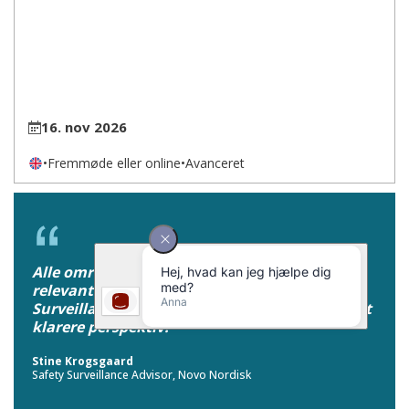
16. nov 2026
•
Fremmøde eller online
•
Avanceret
Alle områder, som kurset berørte, var yderst
relevante for min nye rolle som Safety
Surveillance Advisor. Jeg fik mange ting sat i et
klarere perspektiv.
Stine Krogsgaard
Safety Surveillance Advisor, Novo Nordisk